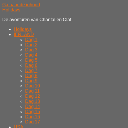
Ga naar de inhoud
Holidays
De avonturen van Chantal en Olaf
Holidays
IERLAND
Dag 1
Dag 2
Dag 3
Dag 4
Dag 5
Dag 6
Dag 7
Dag 8
Dag 9
Dag 10
Dag 11
Dag 12
Dag 13
Dag 14
Dag 15
Dag 16
Dag 17
USA